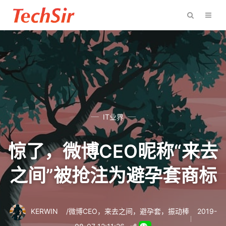
IT业界
惊了，微博CEO昵称“来去
之间”被抢注为避孕套商标
KERWIN
/
微博CEO
，
来去之间
，
避孕套
，
振动棒
2019-