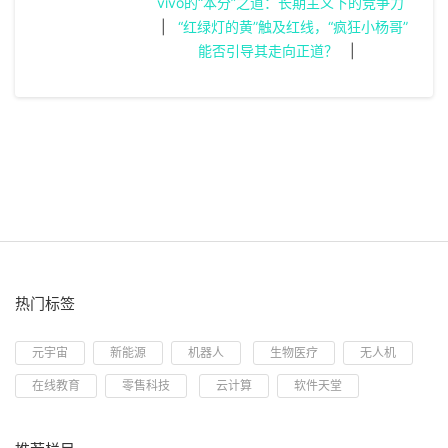
vivo的“本分”之道：长期主义下的竞争力
|
“红绿灯的黄”触及红线，“疯狂小杨哥”
能否引导其走向正道？
|
热门标签
元宇宙
新能源
机器人
生物医疗
无人机
在线教育
零售科技
云计算
软件天堂