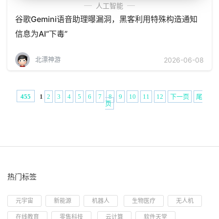
人工智能
谷歌Gemini语音助理曝漏洞，黑客利用特殊构造通知
信息为AI“下毒”
北漂神游
2026-06-08
1
2
3
4
5
6
7
8
9
10
11
12
下一页
尾
455
页
热门标签
元宇宙
新能源
机器人
生物医疗
无人机
在线教育
零售科技
云计算
软件天堂