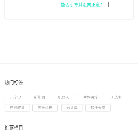
能否引导其走向正道？
|
热门标签
元宇宙
新能源
机器人
生物医疗
无人机
在线教育
零售科技
云计算
软件天堂
推荐栏目