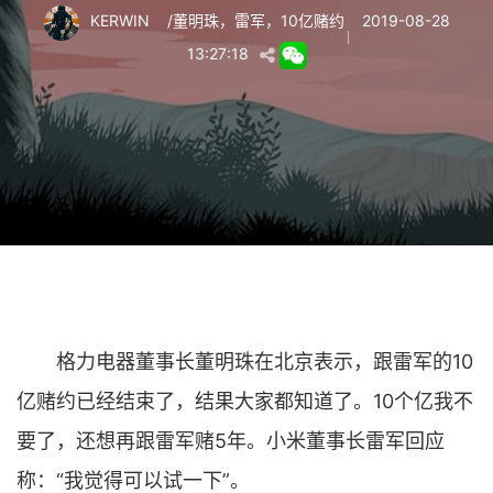
KERWIN
/
董明珠
，
雷军
，
10亿赌约
2019-08-28
13:27:18
格力电器董事长董明珠在北京表示，跟雷军的10
亿赌约已经结束了，结果大家都知道了。10个亿我不
要了，还想再跟雷军赌5年。小米董事长雷军回应
称：“我觉得可以试一下”。