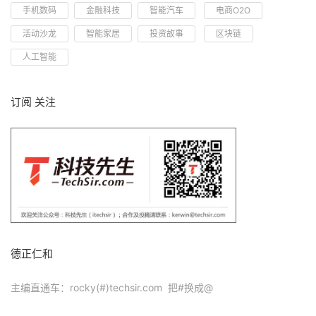
手机数码
金融科技
智能汽车
电商O2O
活动沙龙
智能家居
投资故事
区块链
人工智能
订阅 关注
德正仁和
主编直通车：rocky(#)techsir.com 把#换成@