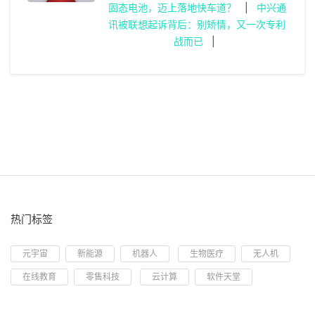
固态电池，迈上落地快车道？
|
中兴通
讯被联想起诉背后：别矫情，又一次专利
战而已
|
热门标签
元宇宙
新能源
机器人
生物医疗
无人机
在线教育
零售科技
云计算
软件天堂