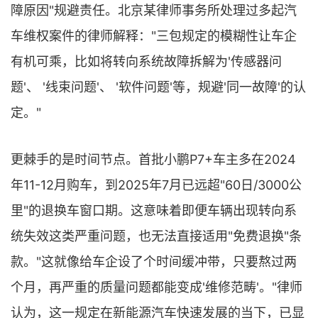
障原因"规避责任。北京某律师事务所处理过多起汽
车维权案件的律师解释："三包规定的模糊性让车企
有机可乘，比如将转向系统故障拆解为'传感器问
题'、 '线束问题'、 '软件问题'等，规避'同一故障'的认
定。"
更棘手的是时间节点。首批小鹏P7+车主多在2024
年11-12月购车，到2025年7月已远超"60日/3000公
里"的退换车窗口期。这意味着即便车辆出现转向系
统失效这类严重问题，也无法直接适用"免费退换"条
款。"这就像给车企设了个时间缓冲带，只要熬过两
个月，再严重的质量问题都能变成'维修范畴'。"律师
认为，这一规定在新能源汽车快速发展的当下，已显