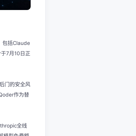
包括Claude
禁令于7月10日正
入后门的安全风
der作为替
opic全线