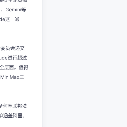
部模型免费额
Gemini等
de这一通
行委员会递交
ude进行超过
安全层面。值得
iniMax三
圣何塞联邦法
单涵盖阿里、