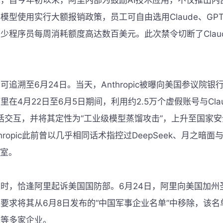
，自今年初以来，阿里内部为鼓励AI技术应用，不仅推出内
模型使用实行大额报销政策，员工可自由选用Claude、GPT、
少程序员每周消耗额度高达数百美元。此次禁令切断了Clau
可追溯至6月24日。当天，Anthropic被曝向美国参议院银
里在4月22日至6月5日期间，利用约2.5万个虚假账号与Cla
对话交互，并将其定性为“工业级模型蒸馏攻击”，上升至国家
hropic此前曾以几乎相同话术指控过DeepSeek、月之暗面与M
验室。
时，恰逢阿里起诉美国国防部。6月24日，阿里向美国加州
要求将其从6月8日发布的“中国军事企业名单”中移除，该名
迪等多家企业。