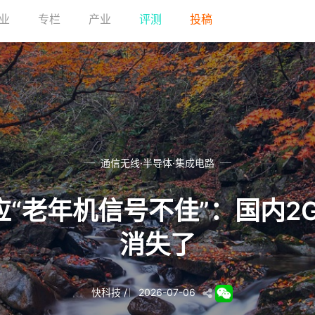
业
专栏
产业
评测
投稿
通信无线·半导体·集成电路
“老年机信号不佳”：国内2
消失了
快科技
/
2026-07-06