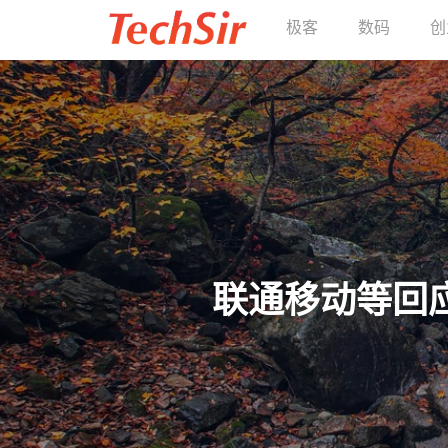
极客
数码
创
联通移动等回应