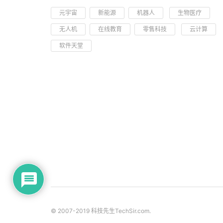
元宇宙
新能源
机器人
生物医疗
无人机
在线教育
零售科技
云计算
软件天堂
© 2007-2019 科技先生
TechSir.com
.