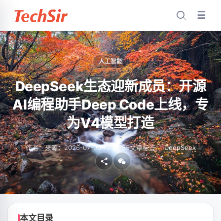
☰
人工智能
DeepSeek生态迎新成员：开源
AI编程助手Deep Code上线，专
为V4模型打造
作者：
来源：
2026-07-06 10:56:35
文章标签：
DeepSeek
本文目录