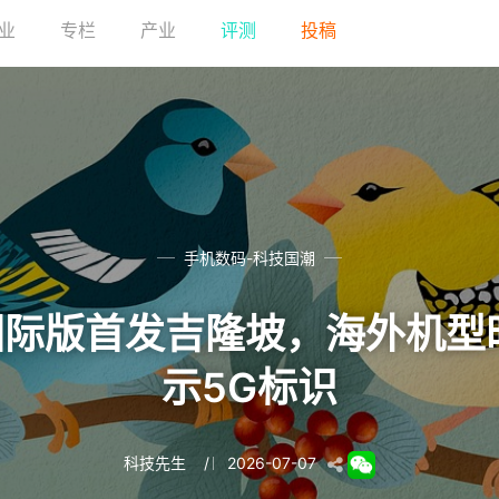
业
专栏
产业
评测
投稿
手机数码-科技国潮
90国际版首发吉隆坡，海外机
示5G标识
科技先生
/
2026-07-07