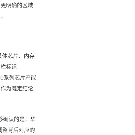
会更明确的区域
畴。
的具体芯片、内存
号栏标识
00系列芯片产能
宜作为既定结论
，能够确认的是：华
调整背后对应的