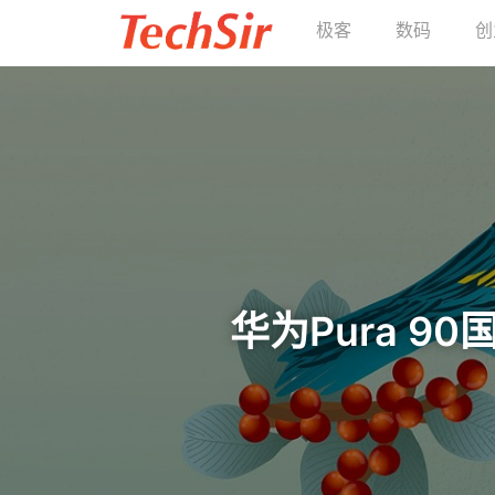
极客
数码
创
华为Pura 