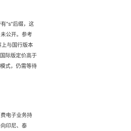
带有"s"后缀，这
尚未公开。参考
阵容上与国行版本
；国际版定价高于
一模式，仍需等待
消费电子业务持
备向印尼、泰