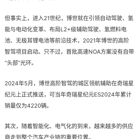
但事实上，进入21世纪，博世就在引领自动驾驶、氢
能与电动化变革、布局L2+级辅助驾驶、氢燃料电
池、无极耳锂电池等前沿技术，2021年博世的高阶
智驾项目启动。只不过，首批高速NOA方案没有自带
“头部”光环。
2024年5月，博世高阶智驾的城区领航辅助在奇瑞星
纪元上正式推送，可当年奇瑞星纪元ES2024年累计
销量仅为4220辆。
其次，随着智能化、电气化的到来，越来越多的供应
商走到整个汽车产业链的重要位置。