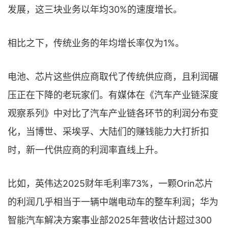
发展，这三块业务以年均30%的速度增长。
相比之下，传统业务的年均增长率仅为1%。
电池、芯片这些供应商取代了传统供应商，且利润碾
压正在下降的老玩家们。有媒体在《汽车产业链深度
观察系列》中对比了汽车产业链各环节的利润分布变
化，当博世、采埃孚、大陆们的赚钱能力大打折扣
时，新一代供应商的利润率直线上升。
比如，英伟达2025财年毛利率73%，一颗Orin芯片
的利润几乎相当于一辆中端电动车的整车利润；华为
智能汽车解决方案事业部2025年营收估计超过300