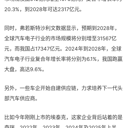
20.3%，到2028年可达2317亿元。
同时，弗若斯特沙利文数据显示，预期到2028年，
全球汽车电子行业的市场规模将分别增至31567亿
元，而我国占17347亿元。2024年到2028年，全球
汽车电子行业复合年增长率将分别为6.1%，我国跑赢
大盘，高达9.6%。
另外，一些车企开始自建供应链，力求培养下一代头
部汽车供应商。
比如今年刚刚上市的埃泰克，这家企业背后站着的是
奇瑞。2022年、2023年、2024年及2025年上半