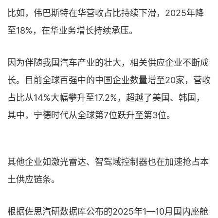
比如，伟巴斯特在华营收占比持续下滑，2025年降
至18%，在华业务增长持续承压。
因为伴随我国汽车产业的壮大，相关供应企业不断成
长。目前全球百强中的中国企业数量增至20家，营收
占比从14%大幅攀升至17.2%，超越了美国、韩国，
其中，宁德时代从全球第7位跃升至第3位。
其他企业如激光雷达、智驾域控制器也在加速抢占本
土供应链条。
根据佐思汽研数据库公布的2025年1—10月国内座舱