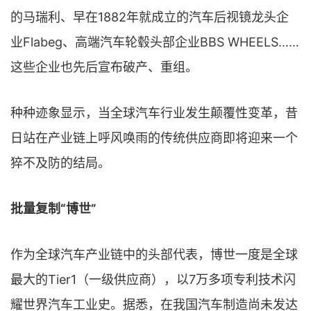
的马瑞利、早在1882年就成立的汽车后视镜龙头企
业Flabeg、高端汽车轮毂头部企业BBS WHEELS……
这些企业也先后宣布破产、重组。
种种迹象显示，当全球汽车行业发生颠覆性变革，昔
日站在产业链上呼风唤雨的传统供应商即将迎来一个
猝不及防的结局。
批量复制“
博世”
作为全球汽车产业链中的头部代表，博世一度是全球
最大的Tier1（一级供应商），以7万多项专利技术闪
耀世界汽车工业史。据悉，在我国汽车制造尚未发达