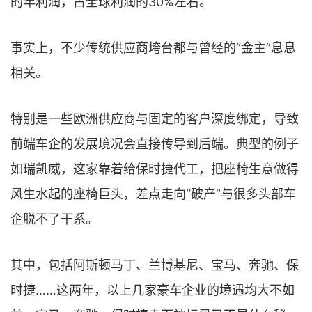
的年利润，占全球利润的30%左右。
事实上，不少传统供应商垮台都与曾经的“金主”息息
相关。
特别是一些欧洲供应商与固定的客户深度绑定，导致
前端车企的发展境况会直接传导到后端。典型的例子
如瑞凯威，这家靠着给保时捷代工，把座椅生意做得
风生水起的座椅巨头，差点走向“破产”与很多头部车
企脱不了干系。
其中，包括阿斯顿马丁、兰博基尼、宝马、奔驰、保
时捷……这两年，以上几家豪车企业的境遇均大不如