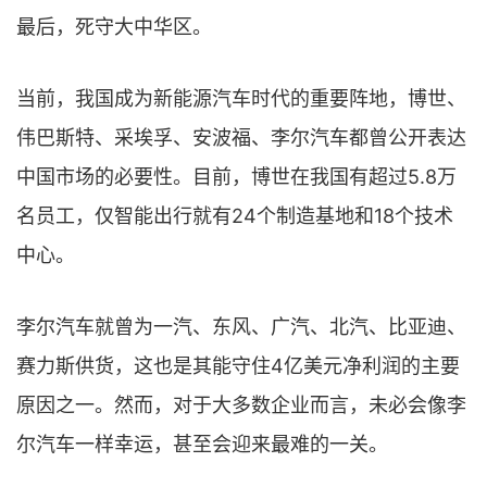
最后，死守大中华区。
当前，我国成为新能源汽车时代的重要阵地，博世、
伟巴斯特、采埃孚、安波福、李尔汽车都曾公开表达
中国市场的必要性。目前，博世在我国有超过5.8万
名员工，仅智能出行就有24个制造基地和18个技术
中心。
李尔汽车就曾为一汽、东风、广汽、北汽、比亚迪、
赛力斯供货，这也是其能守住4亿美元净利润的主要
原因之一。然而，对于大多数企业而言，未必会像李
尔汽车一样幸运，甚至会迎来最难的一关。