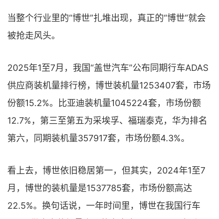
当整个行业里的“博世”扎堆出现，真正的“博世”就会
被抢走风头。
2025年1至7月，我国“盖世汽车”公布同期行车ADAS
供应商装机量排行榜，博世装机量1253407套，市场
份额15.2%。比亚迪装机量1045224套，市场份额
12.7%，第三至第五为采埃孚、福瑞泰克，华为排名
第六，同期装机量357917套，市场份额4.3%。
看上去，博世依旧稳居第一，但其实，2024年1至7
月，博世的装机量是1537785套，市场份额高达
22.5%。换句话说，一年时间里，博世在我国行车