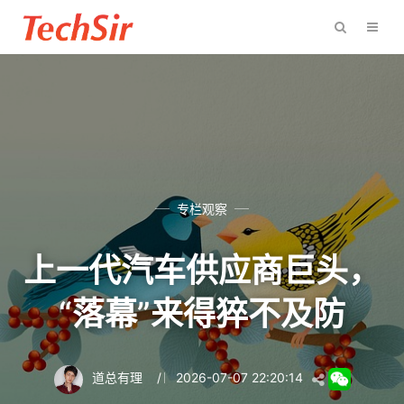
专栏观察
上一代汽车供应商巨头，
“落幕”来得猝不及防
道总有理
/
2026-07-07 22:20:14