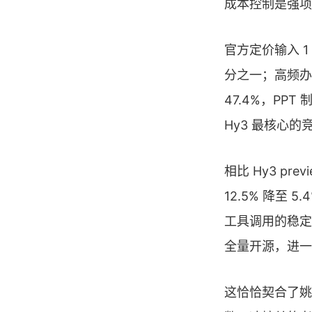
成本控制是强项，
官方定价输入 1 元
分之一；高频办公
47.4%，PP
Hy3 最核心的
相比 Hy3 pr
12.5% 降至 
工具调用的稳定性
全量开源，进一
这恰恰契合了姚