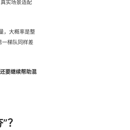
、真实场景适配
较量，大概率是整
第一梯队同样差
他还要继续帮助混
夯”？