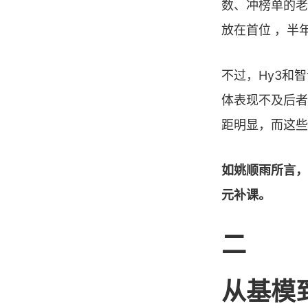
数、冲榜单的老
放在首位 ，半
不过，Hy3和
体表现不及后者
距明显，而这些
如姚顺雨所言，
元补课。
二
从基模到