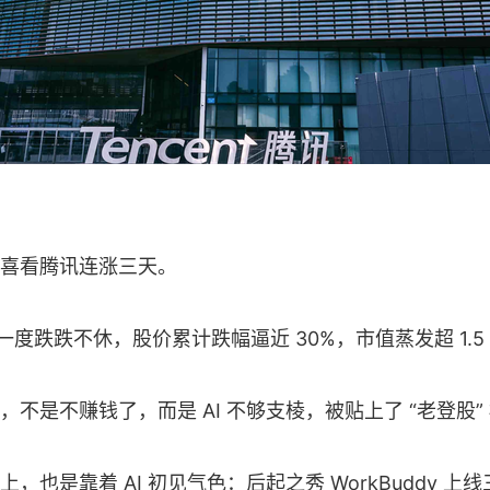
喜看腾讯连涨三天。
讯一度跌跌不休，股价累计跌幅逼近 30%，市值蒸发超 1.5
不是不赚钱了，而是 AI 不够支棱，被贴上了 “老登股”
，也是靠着 AI 初见气色：后起之秀 WorkBuddy 上