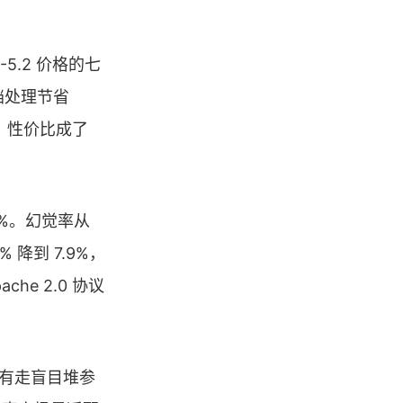
M-5.2 价格的七
文档处理节省
位，性价比成了
34%。幻觉率从
 降到 7.9%，
e 2.0 协议
没有走盲目堆参