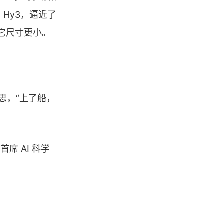
 Hy3，逼近了
它尺寸更小。
思，“上了船，
首席 AI 科学