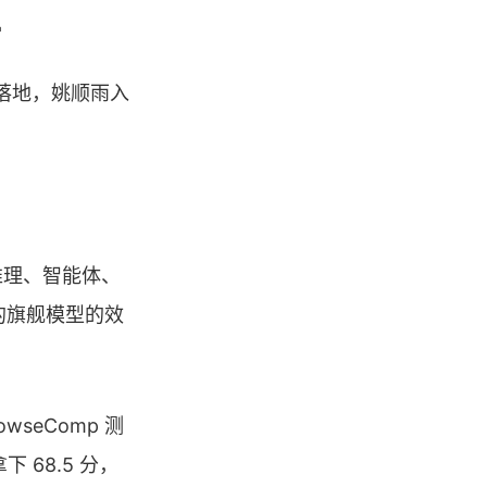
子
式版落地，姚顺雨入
推理、智能体、
倍的旗舰模型的效
seComp 测
拿下 68.5 分，