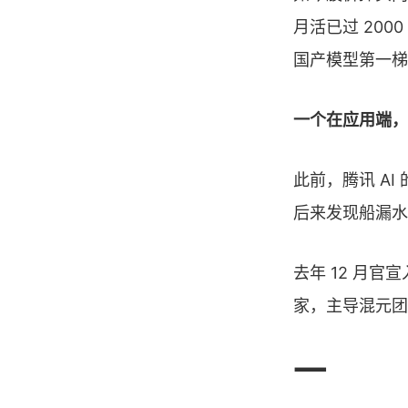
月活已过 20
国产模型第一梯
一个在应用端，
此前，腾讯 A
后来发现船漏水
去年 12 月官
家，主导混元团
一