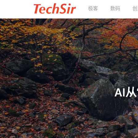
极客
数码
创
AI