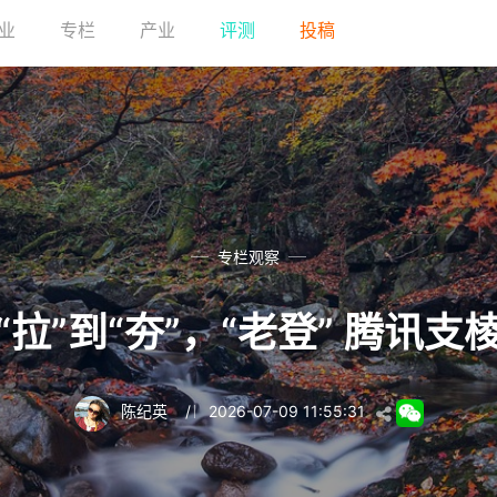
业
专栏
产业
评测
投稿
专栏观察
从“拉”到“夯”，“老登” 腾讯支
陈纪英
/
2026-07-09 11:55:31