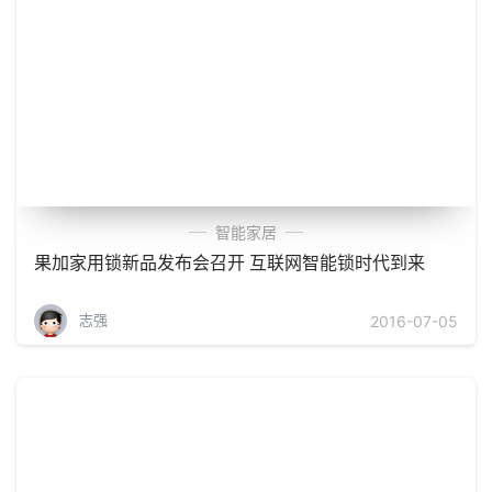
智能家居
果加家用锁新品发布会召开 互联网智能锁时代到来
志强
2016-07-05