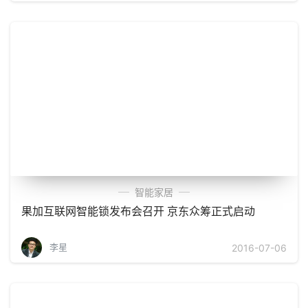
智能家居
果加互联网智能锁发布会召开 京东众筹正式启动
李星
2016-07-06