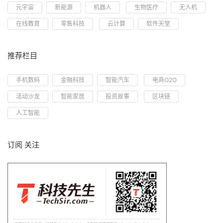
元宇宙
新能源
机器人
生物医疗
无人机
在线教育
零售科技
云计算
软件天堂
推荐栏目
手机数码
金融科技
智能汽车
电商O2O
活动沙龙
智能家居
投资故事
区块链
人工智能
订阅 关注