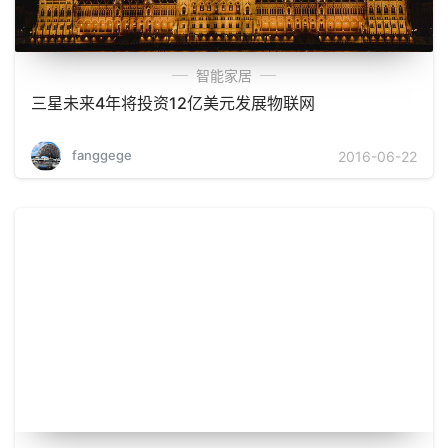
智能家居
三星未来4年将投资12亿美元发展物联网
fanggege
2016-06-22