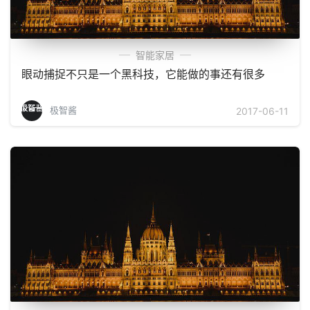
智能家居
眼动捕捉不只是一个黑科技，它能做的事还有很多
极智酱
2017-06-11