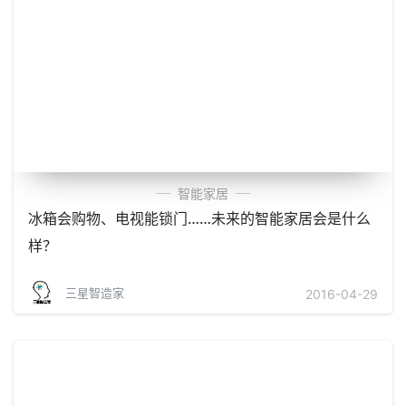
智能家居
冰箱会购物、电视能锁门……未来的智能家居会是什么
样？
三星智造家
2016-04-29