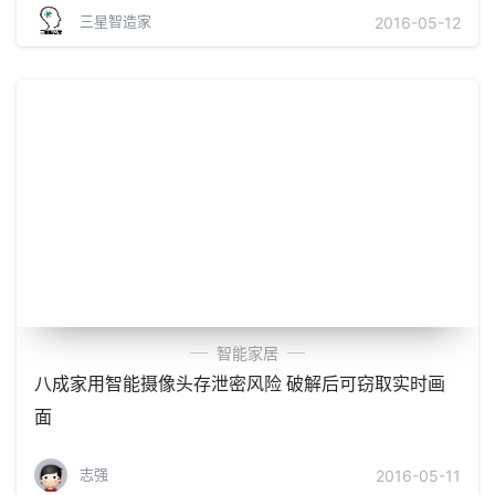
三星智造家
2016-05-12
智能家居
八成家用智能摄像头存泄密风险 破解后可窃取实时画
面
志强
2016-05-11