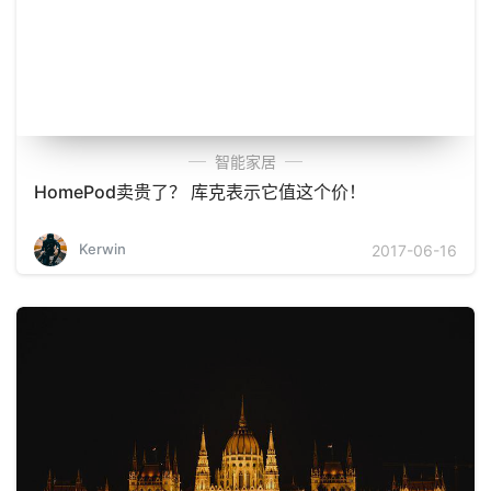
智能家居
HomePod卖贵了？ 库克表示它值这个价！
Kerwin
2017-06-16