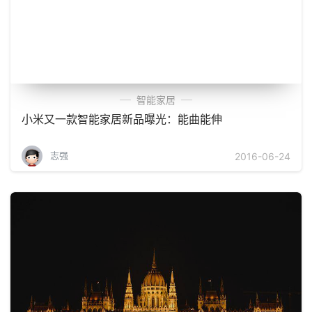
智能家居
小米又一款智能家居新品曝光：能曲能伸
志强
2016-06-24