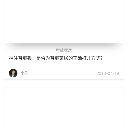
智能家居
押注智能锁，是否为智能家居的正确打开方式？
李星
2016-04-19