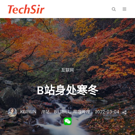
互联网
B站身处寒冬
KERWIN
/
B站
，
BILIBILI
，
哔哩哔哩
2022-03-04