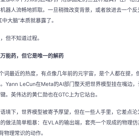
到机器人流畅地抓取。一旦稍微改变背景，或者放进去一个反
缸中大脑”本质就暴露了。
案，但不知道过程。
是万能药，但它是唯一的解药
这个词最近的热度，有点像几年前的元宇宙，是个人都在提，
Yann LeCun在Meta的AI部门整天把世界模型挂在嘴边
键。英伟达的黄仁勋也在GTC上为它站台。
的语境下，世界模型被寄予厚望，但在一些人手里，它差点沦
的做法简单粗暴：在VLA的输出端，套壳一个现成的物理仿
违背物理常识的动作。