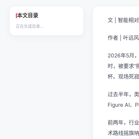
本文目录
文 | 智能相
正在生成目录…
作者 | 叶远风
2026年5
时，被要求“
杯。现场死寂
过去半年，
Figure AI、
前两年，行业还
术路线摇旗呐喊