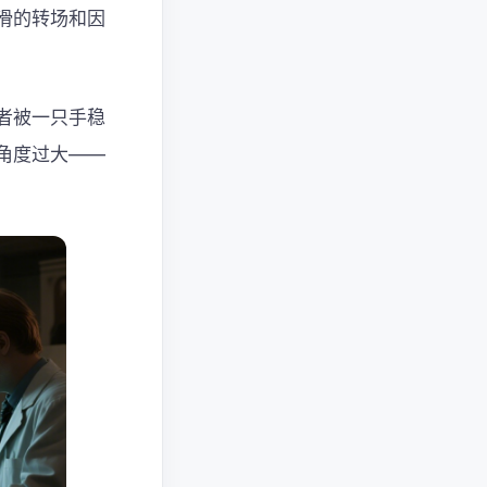
滑的转场和因
者被一只手稳
角度过大——