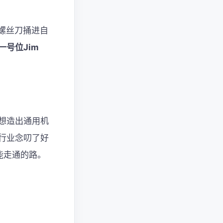
螺丝刀捅进自
一号位Jim
想造出通用机
行业念叨了好
能走通的路。