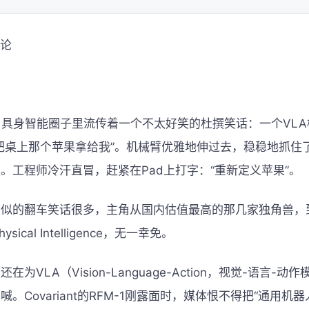
对论
月，具身智能圈子里流传着一个不太好笑的杜撰笑话：一个VL
把桌上那个苹果拿给我”。机械臂优雅地伸过去，稳稳地抓住
。工程师冷汗直冒，赶紧在Pad上打字：“重新定义苹果”。
类似的翻车笑话很多，主角从国内估值最高的那几家独角兽，
Physical Intelligence，无一幸免。
在为VLA（Vision-Language-Action，视觉-语言-动
。Covariant的RFM-1刚露面时，媒体恨不得把“通用机