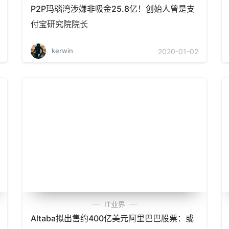
P2P玛瑙湾涉嫌非吸金25.8亿！创始人曾是支
付宝研究院院长
kerwin
2020-01-02
IT业界
Altaba拟出售约400亿美元阿里巴巴股票：或