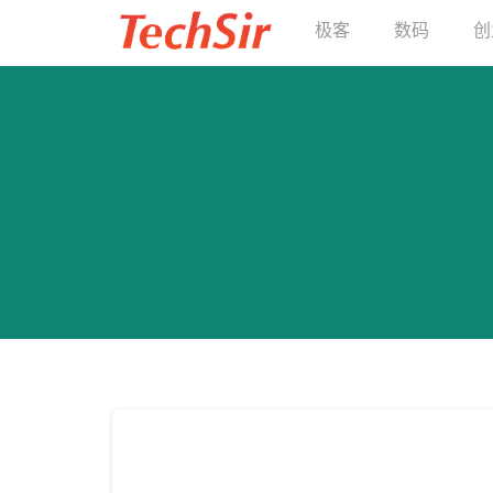
极客
数码
创