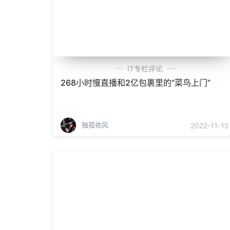
IT专栏评论
268小时慢直播和2亿包裹里的“菜鸟上门”
独孤依风
2022-11-15